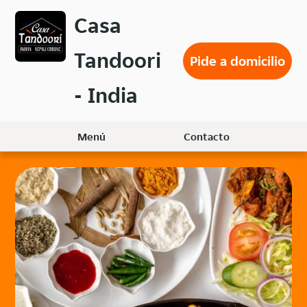
Volver
Casa
al
menú
Tandoori
principal
Pide a domicilio
- India
Menú
Contacto